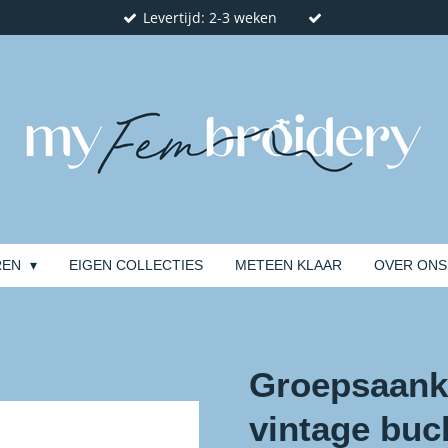
Levertijd: 2-3 weken
REN
EIGEN COLLECTIES
METEEN KLAAR
OVER ONS
Groepsaank
vintage buck